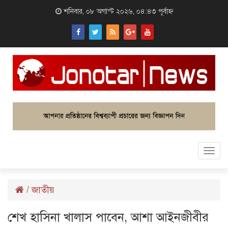
শনিবার, ০৮ অগাস্ট ২০২৬, ০৪:৪৩ পূর্বাহ্ন
Togg
navi
/
জাতীয়
শেখ হাসিনা খালাস পাবেন, আশা আইনজীবীর