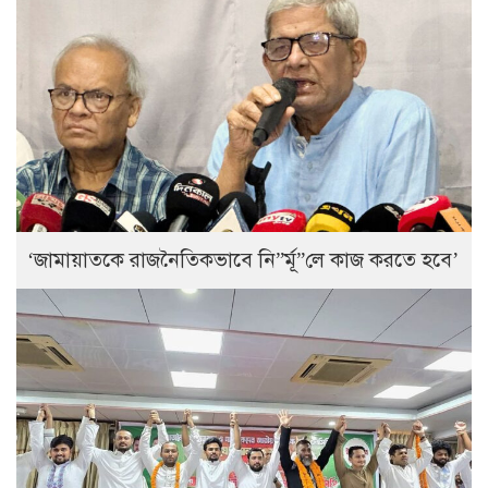
‘জামায়াতকে রাজনৈতিকভাবে নি”র্মূ”লে কাজ করতে হবে’