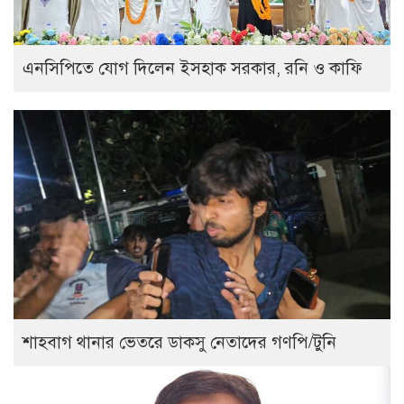
এনসিপিতে যোগ দিলেন ইসহাক সরকার, রনি ও কাফি
শাহবাগ থানার ভেতরে ডাকসু নেতাদের গণপি/টুনি