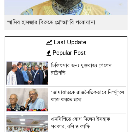
আমির হামজার বিরুদ্ধে গ্রে”প্তা”রি পরোয়ানা
Last Update
Popular Post
চিকিৎসার জন্য যুক্তরাজ্য গেলেন
রাষ্ট্রপতি
‘জামায়াতকে রাজনৈতিকভাবে নি”র্মূ”লে
কাজ করতে হবে’
এনসিপিতে যোগ দিলেন ইসহাক
সরকার, রনি ও কাফি