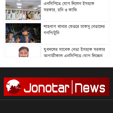
এনসিপিতে যোগ দিলেন ইসহাক
সরকার, রনি ও কাফি
শাহবাগ থানার ভেতরে ডাকসু নেতাদের
গণপি/টুনি
যুবদলের সাবেক নেতা ইসহাক সরকার
আগামীকাল এনসিপিতে যোগ দিচ্ছেন
আমির হামজার বিরুদ্ধে গ্রে”প্তা”রি
পরোয়ানা
সাগরে আজ থেকে ৫৮ দিনের জন্য মাছ
ধরায় নিষে/ধাজ্ঞা