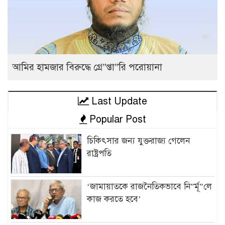
আমির হামজার বিরুদ্ধে গ্রে”প্তা”রি পরোয়ানা
Last Update
Popular Post
চিকিৎসার জন্য যুক্তরাজ্য গেলেন
রাষ্ট্রপতি
‘জামায়াতকে রাজনৈতিকভাবে নি”র্মূ”লে
কাজ করতে হবে’