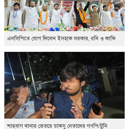
এনসিপিতে যোগ দিলেন ইসহাক সরকার, রনি ও কাফি
শাহবাগ থানার ভেতরে ডাকসু নেতাদের গণপি/টুনি