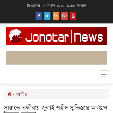
শুক্রবার, ০৭ অগাস্ট ২০২৬, ১১:৪৫ অপরাহ্ন
Togg
navi
/
জাতীয়
সারাতে তক্ষীরায় জুলাই শহীদ স্মৃতিস্তম্ভে আ/গু/ন