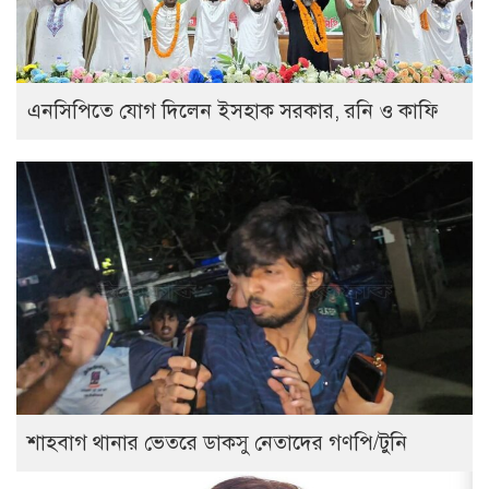
এনসিপিতে যোগ দিলেন ইসহাক সরকার, রনি ও কাফি
শাহবাগ থানার ভেতরে ডাকসু নেতাদের গণপি/টুনি