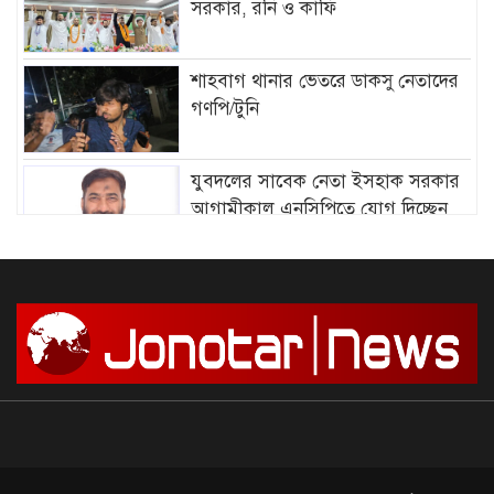
সরকার, রনি ও কাফি
শাহবাগ থানার ভেতরে ডাকসু নেতাদের
গণপি/টুনি
যুবদলের সাবেক নেতা ইসহাক সরকার
আগামীকাল এনসিপিতে যোগ দিচ্ছেন
আমির হামজার বিরুদ্ধে গ্রে”প্তা”রি
পরোয়ানা
সাগরে আজ থেকে ৫৮ দিনের জন্য মাছ
ধরায় নিষে/ধাজ্ঞা
দেশে আন্দোলন শুরু, সফল করার