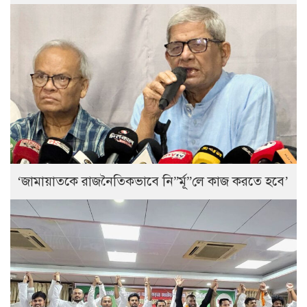
‘জামায়াতকে রাজনৈতিকভাবে নি”র্মূ”লে কাজ করতে হবে’