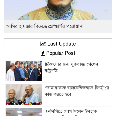
আমির হামজার বিরুদ্ধে গ্রে”প্তা”রি পরোয়ানা
Last Update
Popular Post
চিকিৎসার জন্য যুক্তরাজ্য গেলেন
রাষ্ট্রপতি
‘জামায়াতকে রাজনৈতিকভাবে নি”র্মূ”লে
কাজ করতে হবে’
এনসিপিতে যোগ দিলেন ইসহাক