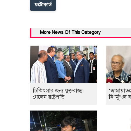
ফটোকার্ড
More News Of This Category
চিকিৎসার জন্য যুক্তরাজ্য
‘জামায়াত
গেলেন রাষ্ট্রপতি
নি”র্মূ”ল