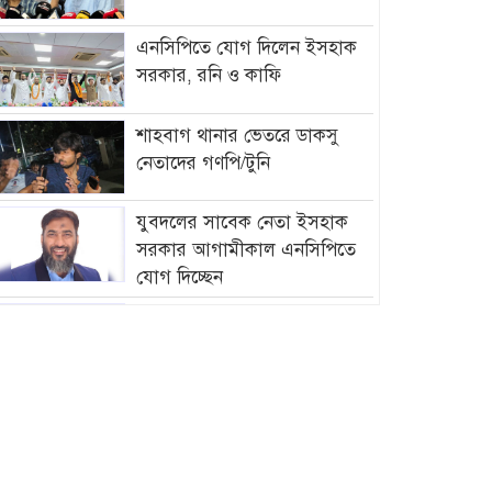
এনসিপিতে যোগ দিলেন ইসহাক
সরকার, রনি ও কাফি
শাহবাগ থানার ভেতরে ডাকসু
নেতাদের গণপি/টুনি
যুবদলের সাবেক নেতা ইসহাক
সরকার আগামীকাল এনসিপিতে
যোগ দিচ্ছেন
আমির হামজার বিরুদ্ধে গ্রে”প্তা”রি
পরোয়ানা
সাগরে আজ থেকে ৫৮ দিনের জন্য
মাছ ধরায় নিষে/ধাজ্ঞা