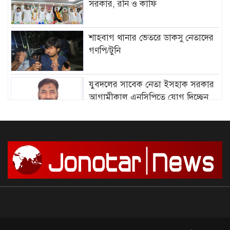
সরকার, রনি ও কাফি
শাহবাগ থানার ভেতরে ডাকসু নেতাদের
গণপি/টুনি
যুবদলের সাবেক নেতা ইসহাক সরকার
আগামীকাল এনসিপিতে যোগ দিচ্ছেন
আমির হামজার বিরুদ্ধে গ্রে”প্তা”রি
পরোয়ানা
সাগরে আজ থেকে ৫৮ দিনের জন্য মাছ
ধরায় নিষে/ধাজ্ঞা
দেশে আন্দোলন শুরু, সফল করার