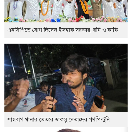
এনসিপিতে যোগ দিলেন ইসহাক সরকার, রনি ও কাফি
শাহবাগ থানার ভেতরে ডাকসু নেতাদের গণপি/টুনি