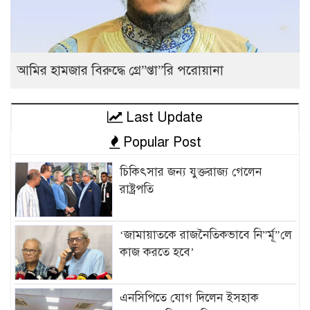
আমির হামজার বিরুদ্ধে গ্রে”প্তা”রি পরোয়ানা
Last Update
Popular Post
চিকিৎসার জন্য যুক্তরাজ্য গেলেন
রাষ্ট্রপতি
‘জামায়াতকে রাজনৈতিকভাবে নি”র্মূ”লে
কাজ করতে হবে’
এনসিপিতে যোগ দিলেন ইসহাক