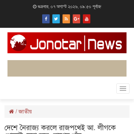
শুক্রবার, ০৭ অগাস্ট ২০২৬, ০৯:৫০ পূর্বাহ্ন
Togg
navi
/
জাতীয়
দেশে নৈরাজ্য করলে রাজপথেই আ. লীগকে