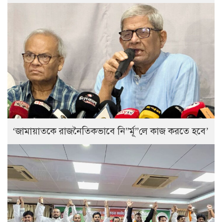
‘জামায়াতকে রাজনৈতিকভাবে নি”র্মূ”লে কাজ করতে হবে’