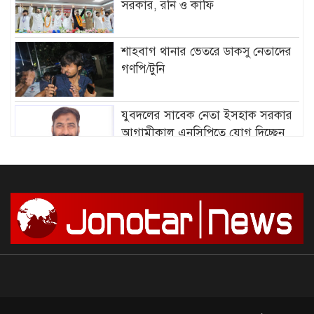
সরকার, রনি ও কাফি
শাহবাগ থানার ভেতরে ডাকসু নেতাদের
গণপি/টুনি
যুবদলের সাবেক নেতা ইসহাক সরকার
আগামীকাল এনসিপিতে যোগ দিচ্ছেন
আমির হামজার বিরুদ্ধে গ্রে”প্তা”রি
পরোয়ানা
সাগরে আজ থেকে ৫৮ দিনের জন্য মাছ
ধরায় নিষে/ধাজ্ঞা
দেশে আন্দোলন শুরু, সফল করার