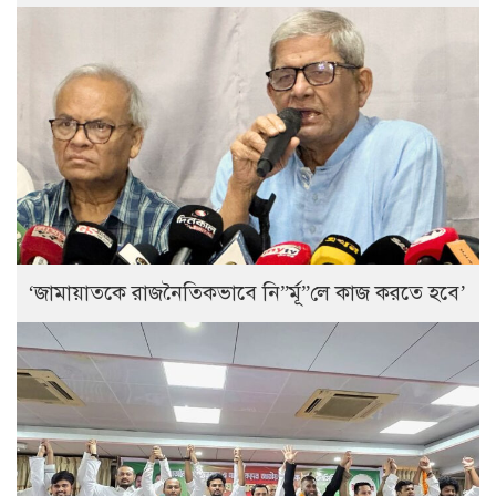
‘জামায়াতকে রাজনৈতিকভাবে নি”র্মূ”লে কাজ করতে হবে’