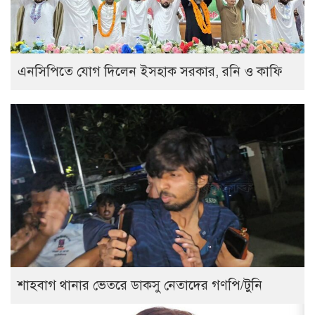
এনসিপিতে যোগ দিলেন ইসহাক সরকার, রনি ও কাফি
শাহবাগ থানার ভেতরে ডাকসু নেতাদের গণপি/টুনি