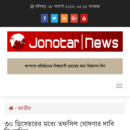
শনিবার, ০৮ অগাস্ট ২০২৬, ০৫:১৫ অপরাহ্ন
Togg
navi
/
জাতীয়
৩০ ডিসেম্বরের মধ্যে তফসিল ঘোষণার দাবি