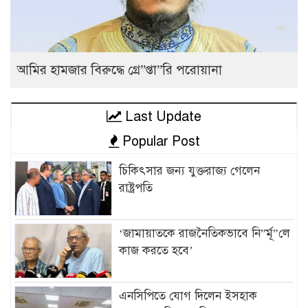
আমির হামজার বিরুদ্ধে গ্রে”প্তা”রি পরোয়ানা
Last Update
Popular Post
চিকিৎসার জন্য যুক্তরাজ্য গেলেন
রাষ্ট্রপতি
‘জামায়াতকে রাজনৈতিকভাবে নি”র্মূ”লে
কাজ করতে হবে’
এনসিপিতে যোগ দিলেন ইসহাক