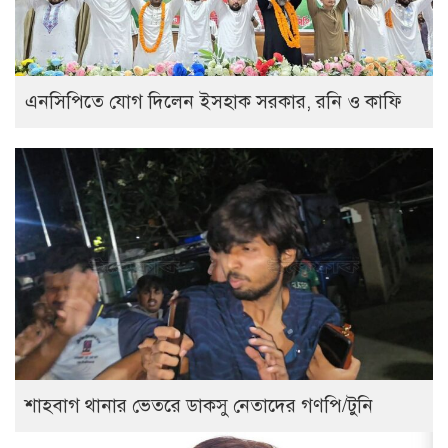
এনসিপিতে যোগ দিলেন ইসহাক সরকার, রনি ও কাফি
শাহবাগ থানার ভেতরে ডাকসু নেতাদের গণপি/টুনি