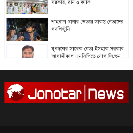
সরকার, রনি ও কাফি
শাহবাগ থানার ভেতরে ডাকসু নেতাদের
গণপি/টুনি
যুবদলের সাবেক নেতা ইসহাক সরকার
আগামীকাল এনসিপিতে যোগ দিচ্ছেন
আমির হামজার বিরুদ্ধে গ্রে”প্তা”রি
পরোয়ানা
সাগরে আজ থেকে ৫৮ দিনের জন্য মাছ
ধরায় নিষে/ধাজ্ঞা
দেশে আন্দোলন শুরু, সফল করার