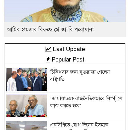
আমির হামজার বিরুদ্ধে গ্রে”প্তা”রি পরোয়ানা
Last Update
Popular Post
চিকিৎসার জন্য যুক্তরাজ্য গেলেন
রাষ্ট্রপতি
‘জামায়াতকে রাজনৈতিকভাবে নি”র্মূ”লে
কাজ করতে হবে’
এনসিপিতে যোগ দিলেন ইসহাক