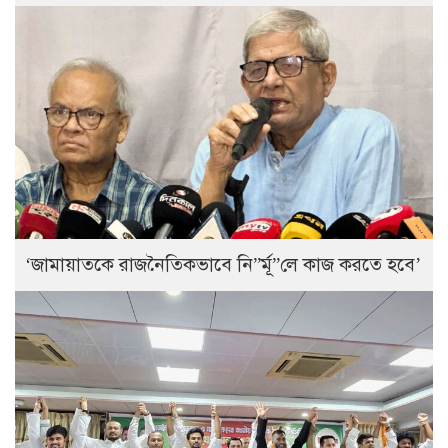
‘জামায়াতকে রাজনৈতিকভাবে নি”র্মূ”লে কাজ করতে হবে’