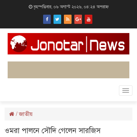
বৃহস্পতিবার, ০৬ অগাস্ট ২০২৬, ০৪:২৪ অপরাহ্ন
Togg
navi
/
জাতীয়
ওমরা পালনে সৌদি গেলেন সারজিস