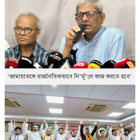
‘জামায়াতকে রাজনৈতিকভাবে নি”র্মূ”লে কাজ করতে হবে’