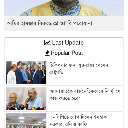
আমির হামজার বিরুদ্ধে গ্রে”প্তা”রি পরোয়ানা
Last Update
Popular Post
চিকিৎসার জন্য যুক্তরাজ্য গেলেন
রাষ্ট্রপতি
‘জামায়াতকে রাজনৈতিকভাবে নি”র্মূ”লে
কাজ করতে হবে’
এনসিপিতে যোগ দিলেন ইসহাক
সরকার, রনি ও কাফি