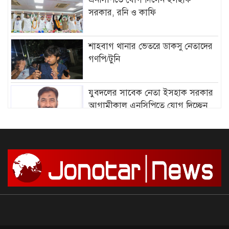
সরকার, রনি ও কাফি
শাহবাগ থানার ভেতরে ডাকসু নেতাদের
গণপি/টুনি
যুবদলের সাবেক নেতা ইসহাক সরকার
আগামীকাল এনসিপিতে যোগ দিচ্ছেন
আমির হামজার বিরুদ্ধে গ্রে”প্তা”রি
পরোয়ানা
সাগরে আজ থেকে ৫৮ দিনের জন্য মাছ
ধরায় নিষে/ধাজ্ঞা