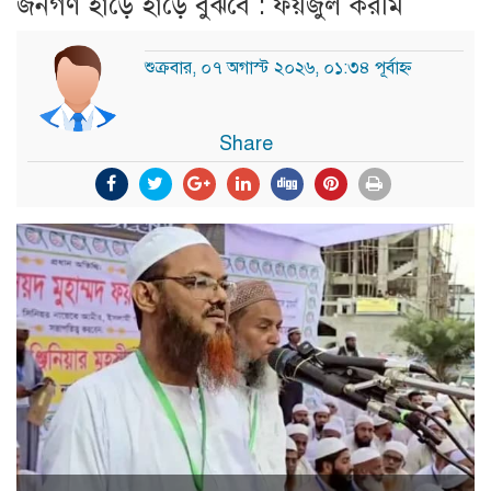
জনগণ হাড়ে হাড়ে বুঝবে : ফয়জুল করীম
শুক্রবার, ০৭ অগাস্ট ২০২৬, ০১:৩৪ পূর্বাহ্ন
Share