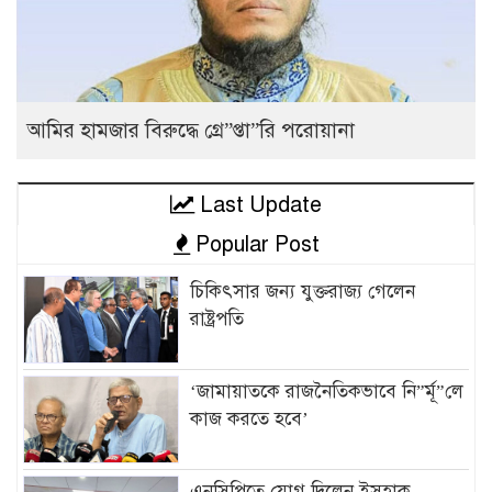
আমির হামজার বিরুদ্ধে গ্রে”প্তা”রি পরোয়ানা
Last Update
Popular Post
চিকিৎসার জন্য যুক্তরাজ্য গেলেন
রাষ্ট্রপতি
‘জামায়াতকে রাজনৈতিকভাবে নি”র্মূ”লে
কাজ করতে হবে’
এনসিপিতে যোগ দিলেন ইসহাক