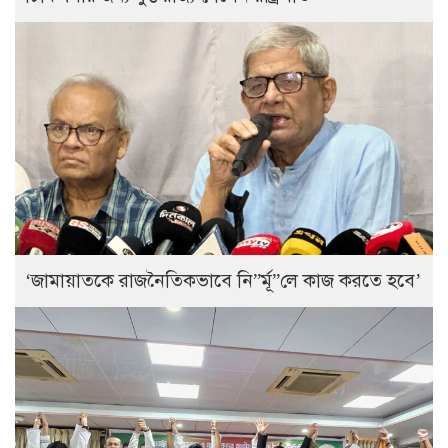
‘জামায়াতকে রাজনৈতিকভাবে নি”র্মূ”লে কাজ করতে হবে’