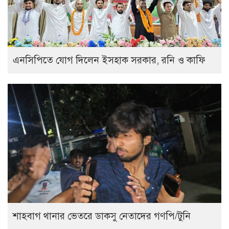
এনসিপিতে যোগ দিলেন ইসহাক সরকার, রনি ও কাফি
শাহবাগ থানার ভেতরে ডাকসু নেতাদের গণপি/টুনি