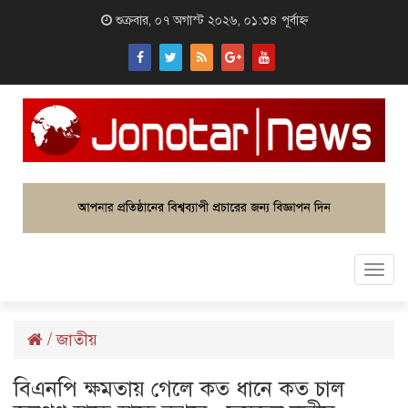
শুক্রবার, ০৭ অগাস্ট ২০২৬, ০১:৩৪ পূর্বাহ্ন
Togg
navi
/
জাতীয়
বিএনপি ক্ষমতায় গেলে কত ধানে কত চাল