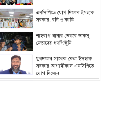
এনসিপিতে যোগ দিলেন ইসহাক
সরকার, রনি ও কাফি
শাহবাগ থানার ভেতরে ডাকসু
নেতাদের গণপি/টুনি
যুবদলের সাবেক নেতা ইসহাক
সরকার আগামীকাল এনসিপিতে
যোগ দিচ্ছেন
আমির হামজার বিরুদ্ধে গ্রে”প্তা”রি
পরোয়ানা
সাগরে আজ থেকে ৫৮ দিনের জন্য
মাছ ধরায় নিষে/ধাজ্ঞা