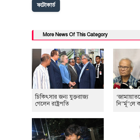
ফটোকার্ড
More News Of This Category
চিকিৎসার জন্য যুক্তরাজ্য
‘জামায়াত
গেলেন রাষ্ট্রপতি
নি”র্মূ”ল