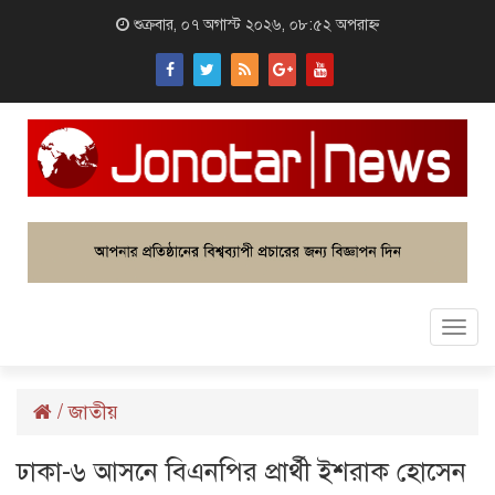
শুক্রবার, ০৭ অগাস্ট ২০২৬, ০৮:৫২ অপরাহ্ন
Togg
navi
/
জাতীয়
ঢাকা-৬ আসনে বিএনপির প্রার্থী ইশরাক হোসেন