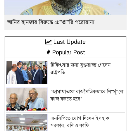
আমির হামজার বিরুদ্ধে গ্রে”প্তা”রি পরোয়ানা
Last Update
Popular Post
চিকিৎসার জন্য যুক্তরাজ্য গেলেন
রাষ্ট্রপতি
‘জামায়াতকে রাজনৈতিকভাবে নি”র্মূ”লে
কাজ করতে হবে’
এনসিপিতে যোগ দিলেন ইসহাক
সরকার, রনি ও কাফি