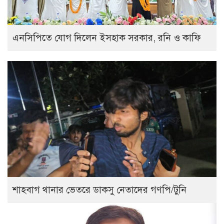
এনসিপিতে যোগ দিলেন ইসহাক সরকার, রনি ও কাফি
শাহবাগ থানার ভেতরে ডাকসু নেতাদের গণপি/টুনি