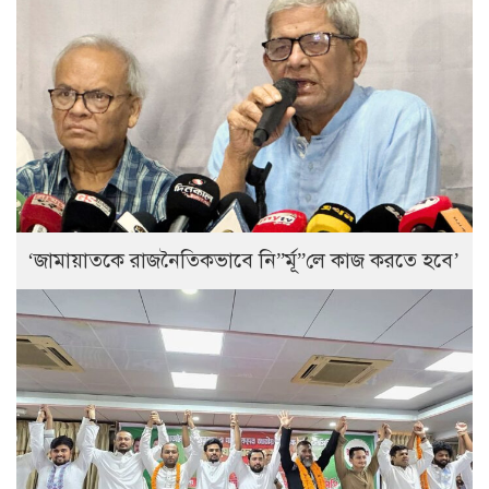
‘জামায়াতকে রাজনৈতিকভাবে নি”র্মূ”লে কাজ করতে হবে’