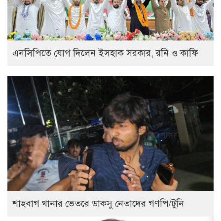
এনসিপিতে যোগ দিলেন ইসহাক সরকার, রনি ও কাফি
শাহবাগ থানার ভেতরে ডাকসু নেতাদের গণপি/টুনি