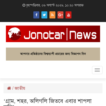
বৃহস্পতিবার, ০৬ অগাস্ট ২০২৬, ১০:২০ অপরাহ্ন
Togg
navi
/
জাতীয়
‘গ্রাম, শহর, অলিগলি জিতবে এবার শাপলা