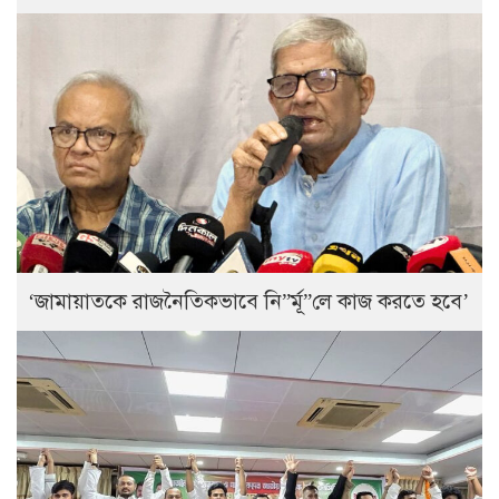
‘জামায়াতকে রাজনৈতিকভাবে নি”র্মূ”লে কাজ করতে হবে’