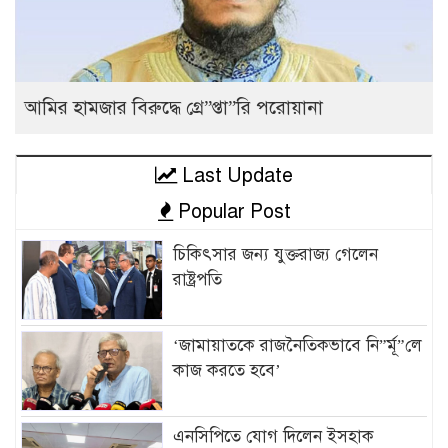
আমির হামজার বিরুদ্ধে গ্রে”প্তা”রি পরোয়ানা
Last Update
Popular Post
চিকিৎসার জন্য যুক্তরাজ্য গেলেন
রাষ্ট্রপতি
‘জামায়াতকে রাজনৈতিকভাবে নি”র্মূ”লে
কাজ করতে হবে’
এনসিপিতে যোগ দিলেন ইসহাক