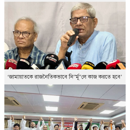
‘জামায়াতকে রাজনৈতিকভাবে নি”র্মূ”লে কাজ করতে হবে’