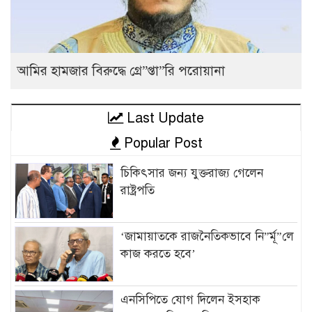
আমির হামজার বিরুদ্ধে গ্রে”প্তা”রি পরোয়ানা
Last Update
Popular Post
চিকিৎসার জন্য যুক্তরাজ্য গেলেন
রাষ্ট্রপতি
‘জামায়াতকে রাজনৈতিকভাবে নি”র্মূ”লে
কাজ করতে হবে’
এনসিপিতে যোগ দিলেন ইসহাক