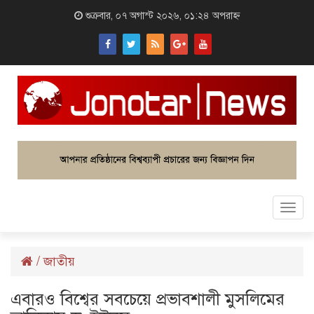
শুক্রবার, ০৭ অগাস্ট ২০২৬, ০১:২৪ অপরাহ্ন
Togg
navi
/
জাতীয়
এবারও বিশ্বের সবচেয়ে প্রভাবশালী মুসলিমের