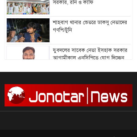
সরকার, রনি ও কাফি
শাহবাগ থানার ভেতরে ডাকসু নেতাদের
গণপি/টুনি
যুবদলের সাবেক নেতা ইসহাক সরকার
আগামীকাল এনসিপিতে যোগ দিচ্ছেন
আমির হামজার বিরুদ্ধে গ্রে”প্তা”রি
পরোয়ানা
সাগরে আজ থেকে ৫৮ দিনের জন্য মাছ
ধরায় নিষে/ধাজ্ঞা
দেশে আন্দোলন শুরু, সফল করার