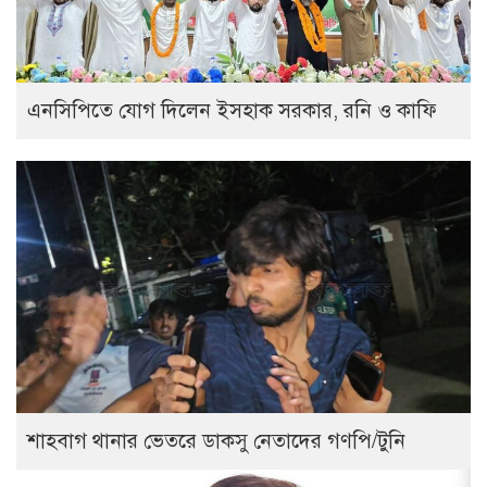
এনসিপিতে যোগ দিলেন ইসহাক সরকার, রনি ও কাফি
শাহবাগ থানার ভেতরে ডাকসু নেতাদের গণপি/টুনি