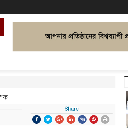
ট”ক
Share