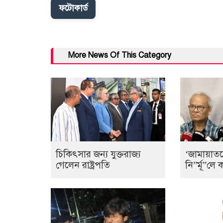
ফটোকার্ড
More News Of This Category
চিকিৎসার জন্য যুক্তরাজ্য
‘জামায়াত
গেলেন রাষ্ট্রপতি
নি”র্মূ”ল