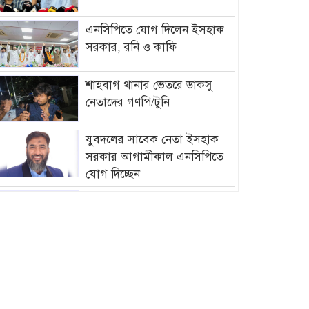
এনসিপিতে যোগ দিলেন ইসহাক
সরকার, রনি ও কাফি
শাহবাগ থানার ভেতরে ডাকসু
নেতাদের গণপি/টুনি
যুবদলের সাবেক নেতা ইসহাক
সরকার আগামীকাল এনসিপিতে
যোগ দিচ্ছেন
আমির হামজার বিরুদ্ধে গ্রে”প্তা”রি
পরোয়ানা
সাগরে আজ থেকে ৫৮ দিনের জন্য
মাছ ধরায় নিষে/ধাজ্ঞা