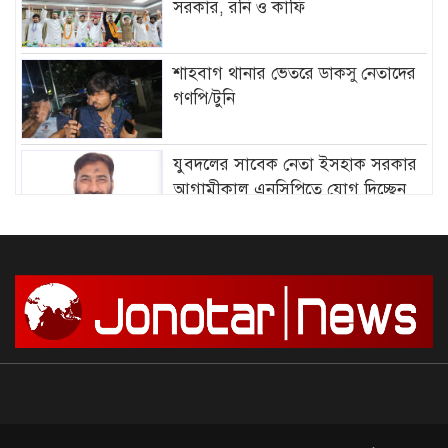
সরকার, রনি ও কাফি
শাহবাগ থানার ভেতরে ডাকসু নেতাদের
গণপি/টুনি
যুবদলের সাবেক নেতা ইসহাক সরকার
আগামীকাল এনসিপিতে যোগ দিচ্ছেন
আমির হামজার বিরুদ্ধে গ্রে”প্তা”রি
পরোয়ানা
সাগরে আজ থেকে ৫৮ দিনের জন্য মাছ
ধরায় নিষে/ধাজ্ঞা
দেশে আন্দোলন শুরু, সফল করার