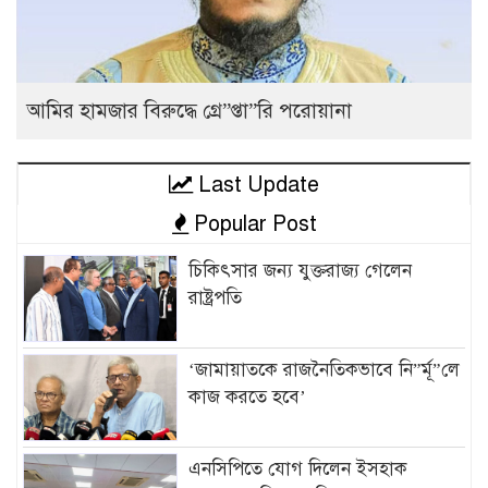
আমির হামজার বিরুদ্ধে গ্রে”প্তা”রি পরোয়ানা
Last Update
Popular Post
চিকিৎসার জন্য যুক্তরাজ্য গেলেন
রাষ্ট্রপতি
‘জামায়াতকে রাজনৈতিকভাবে নি”র্মূ”লে
কাজ করতে হবে’
এনসিপিতে যোগ দিলেন ইসহাক