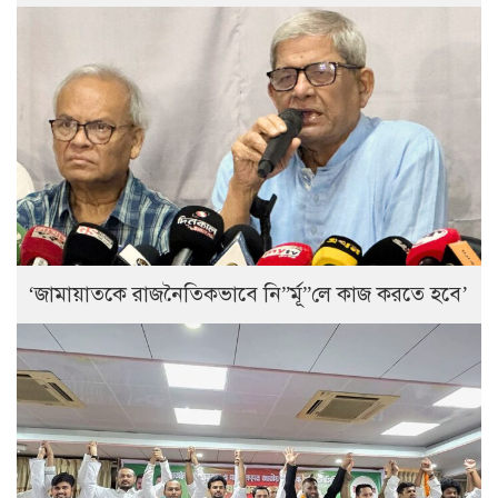
‘জামায়াতকে রাজনৈতিকভাবে নি”র্মূ”লে কাজ করতে হবে’