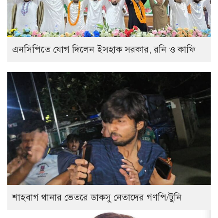
এনসিপিতে যোগ দিলেন ইসহাক সরকার, রনি ও কাফি
শাহবাগ থানার ভেতরে ডাকসু নেতাদের গণপি/টুনি