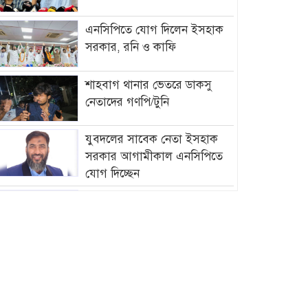
এনসিপিতে যোগ দিলেন ইসহাক
সরকার, রনি ও কাফি
শাহবাগ থানার ভেতরে ডাকসু
নেতাদের গণপি/টুনি
যুবদলের সাবেক নেতা ইসহাক
সরকার আগামীকাল এনসিপিতে
যোগ দিচ্ছেন
আমির হামজার বিরুদ্ধে গ্রে”প্তা”রি
পরোয়ানা
সাগরে আজ থেকে ৫৮ দিনের জন্য
মাছ ধরায় নিষে/ধাজ্ঞা