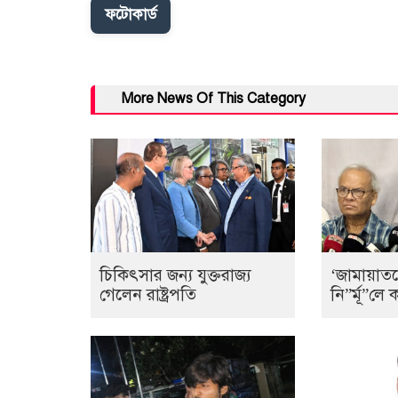
ফটোকার্ড
More News Of This Category
চিকিৎসার জন্য যুক্তরাজ্য
‘জামায়াত
গেলেন রাষ্ট্রপতি
নি”র্মূ”ল