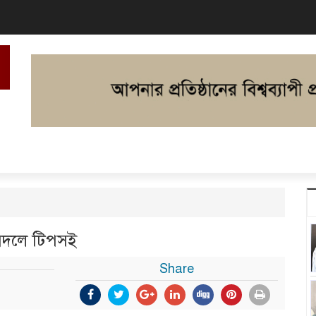
র বদলে টিপসই
Share