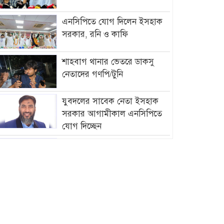
এনসিপিতে যোগ দিলেন ইসহাক
সরকার, রনি ও কাফি
শাহবাগ থানার ভেতরে ডাকসু
নেতাদের গণপি/টুনি
যুবদলের সাবেক নেতা ইসহাক
সরকার আগামীকাল এনসিপিতে
যোগ দিচ্ছেন
আমির হামজার বিরুদ্ধে গ্রে”প্তা”রি
পরোয়ানা
সাগরে আজ থেকে ৫৮ দিনের জন্য
মাছ ধরায় নিষে/ধাজ্ঞা