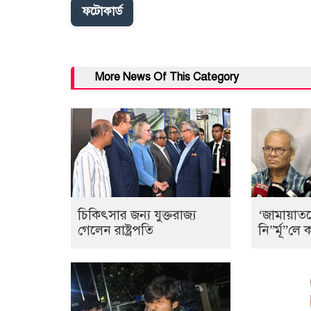
ফটোকার্ড
More News Of This Category
চিকিৎসার জন্য যুক্তরাজ্য
‘জামায়াত
গেলেন রাষ্ট্রপতি
নি”র্মূ”ল