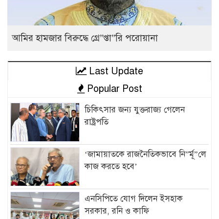
আমির হামজার বিরুদ্ধে গ্রে”প্তা”রি পরোয়ানা
Last Update
Popular Post
চিকিৎসার জন্য যুক্তরাজ্য গেলেন
রাষ্ট্রপতি
‘জামায়াতকে রাজনৈতিকভাবে নি”র্মূ”লে
কাজ করতে হবে’
এনসিপিতে যোগ দিলেন ইসহাক
সরকার, রনি ও কাফি