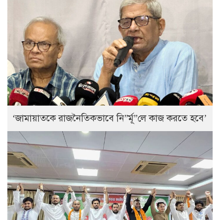
‘জামায়াতকে রাজনৈতিকভাবে নি”র্মূ”লে কাজ করতে হবে’