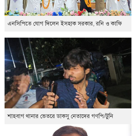
এনসিপিতে যোগ দিলেন ইসহাক সরকার, রনি ও কাফি
শাহবাগ থানার ভেতরে ডাকসু নেতাদের গণপি/টুনি