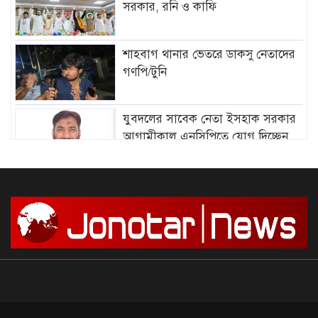
সরকার, রনি ও কাফি
শাহবাগ থানার ভেতরে ডাকসু নেতাদের
গণপি/টুনি
যুবদলের সাবেক নেতা ইসহাক সরকার
আগামীকাল এনসিপিতে যোগ দিচ্ছেন
আমির হামজার বিরুদ্ধে গ্রে”প্তা”রি
পরোয়ানা
সাগরে আজ থেকে ৫৮ দিনের জন্য মাছ
ধরায় নিষে/ধাজ্ঞা
দেশে আন্দোলন শুরু, সফল করার