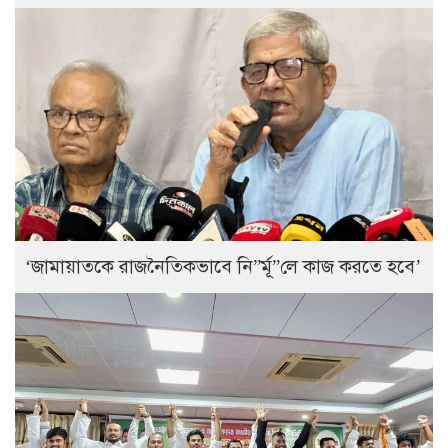
‘জামায়াতকে রাজনৈতিকভাবে নি”র্মূ”লে কাজ করতে হবে’