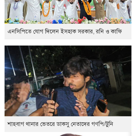
এনসিপিতে যোগ দিলেন ইসহাক সরকার, রনি ও কাফি
শাহবাগ থানার ভেতরে ডাকসু নেতাদের গণপি/টুনি