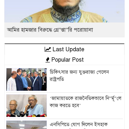
আমির হামজার বিরুদ্ধে গ্রে”প্তা”রি পরোয়ানা
Last Update
Popular Post
চিকিৎসার জন্য যুক্তরাজ্য গেলেন
রাষ্ট্রপতি
‘জামায়াতকে রাজনৈতিকভাবে নি”র্মূ”লে
কাজ করতে হবে’
এনসিপিতে যোগ দিলেন ইসহাক