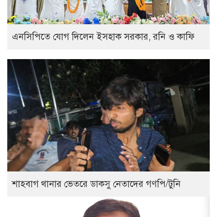
এনসিপিতে যোগ দিলেন ইসহাক সরকার, রনি ও কাফি
শাহবাগ থানার ভেতরে ডাকসু নেতাদের গণপি/টুনি