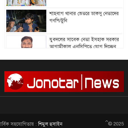
শাহবাগ থানার ভেতরে ডাকসু নেতাদের
গণপি/টুনি
যুবদলের সাবেক নেতা ইসহাক সরকার
আগামীকাল এনসিপিতে যোগ দিচ্ছেন
আমির হামজার বিরুদ্ধে গ্রে”প্তা”রি
পরোয়ানা
সাগরে আজ থেকে ৫৮ দিনের জন্য মাছ
ধরায় নিষে/ধাজ্ঞা
দেশে আন্দোলন শুরু, সফল করার
© 2025
ার্বিক সহযোগিতায় :
শিমুল হুসাইন
আহ্বান জামায়াত আমিরের