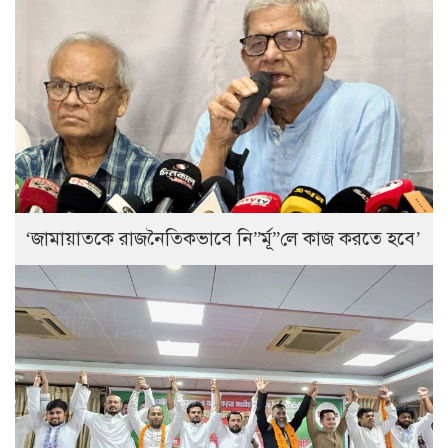
‘জামায়াতকে রাজনৈতিকভাবে নি”র্মূ”লে কাজ করতে হবে’