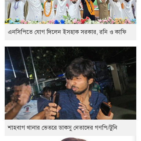
এনসিপিতে যোগ দিলেন ইসহাক সরকার, রনি ও কাফি
শাহবাগ থানার ভেতরে ডাকসু নেতাদের গণপি/টুনি