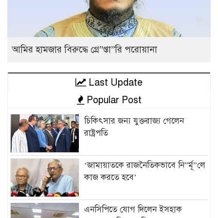
আমির হামজার বিরুদ্ধে গ্রে”প্তা”রি পরোয়ানা
Last Update
Popular Post
চিকিৎসার জন্য যুক্তরাজ্য গেলেন
রাষ্ট্রপতি
‘জামায়াতকে রাজনৈতিকভাবে নি”র্মূ”লে
কাজ করতে হবে’
এনসিপিতে যোগ দিলেন ইসহাক