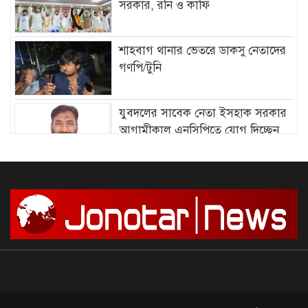
সরকার, রনি ও কাফি
শাহবাগ থানার ভেতরে ডাকসু নেতাদের
গণপি/টুনি
যুবদলের সাবেক নেতা ইসহাক সরকার
আগামীকাল এনসিপিতে যোগ দিচ্ছেন
আমির হামজার বিরুদ্ধে গ্রে”প্তা”রি
পরোয়ানা
সাগরে আজ থেকে ৫৮ দিনের জন্য মাছ
ধরায় নিষে/ধাজ্ঞা
দেশে আন্দোলন শুরু, সফল করার