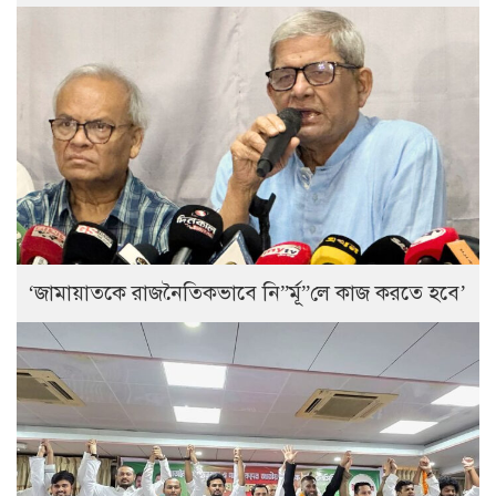
‘জামায়াতকে রাজনৈতিকভাবে নি”র্মূ”লে কাজ করতে হবে’