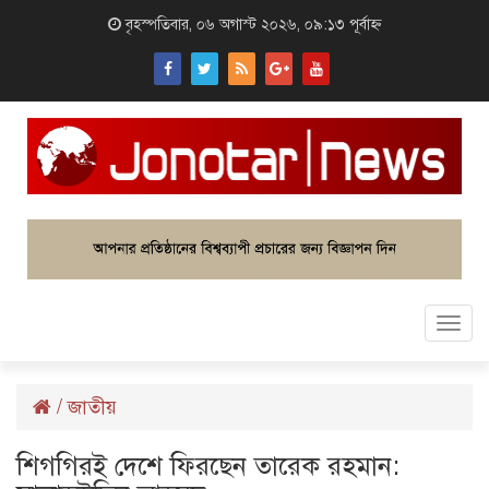
বৃহস্পতিবার, ০৬ অগাস্ট ২০২৬, ০৯:১৩ পূর্বাহ্ন
Togg
navi
/
জাতীয়
শিগগিরই দেশে ফিরছেন তারেক রহমান: