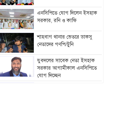
এনসিপিতে যোগ দিলেন ইসহাক
সরকার, রনি ও কাফি
শাহবাগ থানার ভেতরে ডাকসু
নেতাদের গণপি/টুনি
যুবদলের সাবেক নেতা ইসহাক
সরকার আগামীকাল এনসিপিতে
যোগ দিচ্ছেন
আমির হামজার বিরুদ্ধে গ্রে”প্তা”রি
পরোয়ানা
সাগরে আজ থেকে ৫৮ দিনের জন্য
মাছ ধরায় নিষে/ধাজ্ঞা