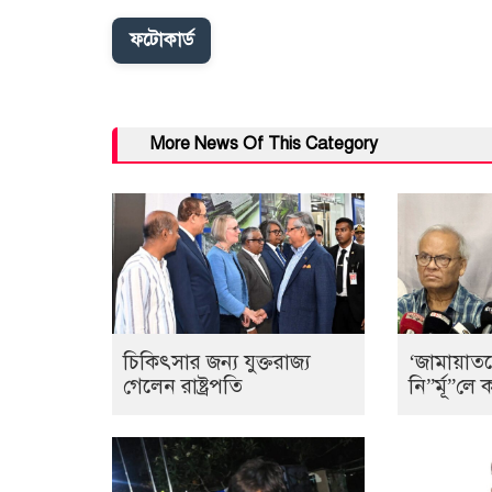
ফটোকার্ড
More News Of This Category
চিকিৎসার জন্য যুক্তরাজ্য
‘জামায়াত
গেলেন রাষ্ট্রপতি
নি”র্মূ”ল