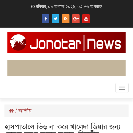
রবিবার, ০৯ অগাস্ট ২০২৬, ০৩:৫৬ অপরাহ্ন
Togg
navi
/
জাতীয়
হাসপাতালে ভিড় না করে খালেদা জিয়ার জন্য