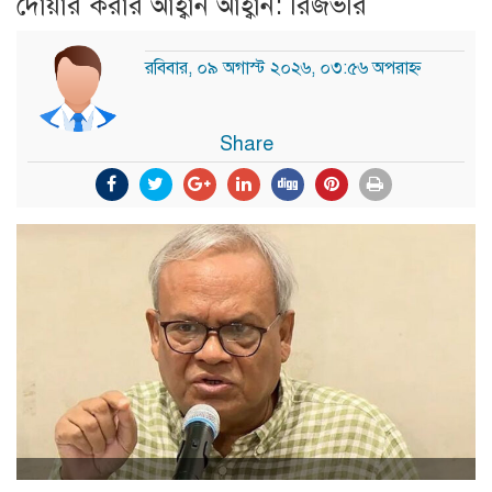
দোয়ার করার আহ্বান আহ্বান: রিজভীর
রবিবার, ০৯ অগাস্ট ২০২৬, ০৩:৫৬ অপরাহ্ন
Share