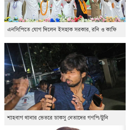
এনসিপিতে যোগ দিলেন ইসহাক সরকার, রনি ও কাফি
শাহবাগ থানার ভেতরে ডাকসু নেতাদের গণপি/টুনি