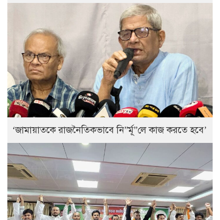
‘জামায়াতকে রাজনৈতিকভাবে নি”র্মূ”লে কাজ করতে হবে’