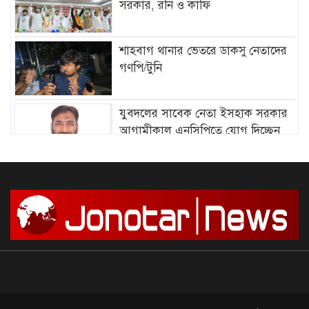
সরকার, রনি ও কাফি
শাহবাগ থানার ভেতরে ডাকসু নেতাদের
গণপি/টুনি
যুবদলের সাবেক নেতা ইসহাক সরকার
আগামীকাল এনসিপিতে যোগ দিচ্ছেন
আমির হামজার বিরুদ্ধে গ্রে”প্তা”রি
পরোয়ানা
সাগরে আজ থেকে ৫৮ দিনের জন্য মাছ
ধরায় নিষে/ধাজ্ঞা
দেশে আন্দোলন শুরু, সফল করার