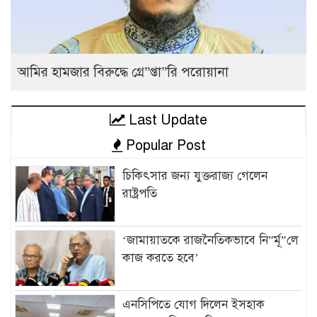
আমির হামজার বিরুদ্ধে গ্রে”প্তা”রি পরোয়ানা
Last Update
Popular Post
চিকিৎসার জন্য যুক্তরাজ্য গেলেন
রাষ্ট্রপতি
‘জামায়াতকে রাজনৈতিকভাবে নি”র্মূ”লে
কাজ করতে হবে’
এনসিপিতে যোগ দিলেন ইসহাক