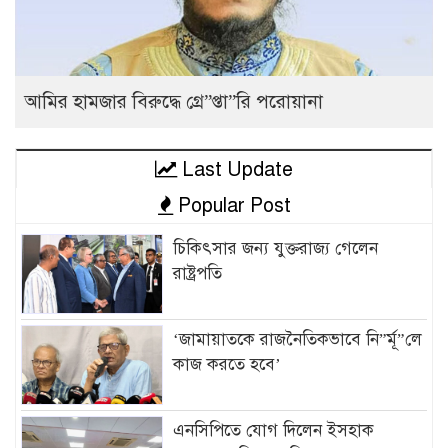
আমির হামজার বিরুদ্ধে গ্রে”প্তা”রি পরোয়ানা
Last Update
Popular Post
চিকিৎসার জন্য যুক্তরাজ্য গেলেন
রাষ্ট্রপতি
‘জামায়াতকে রাজনৈতিকভাবে নি”র্মূ”লে
কাজ করতে হবে’
এনসিপিতে যোগ দিলেন ইসহাক