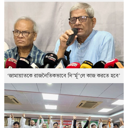
‘জামায়াতকে রাজনৈতিকভাবে নি”র্মূ”লে কাজ করতে হবে’