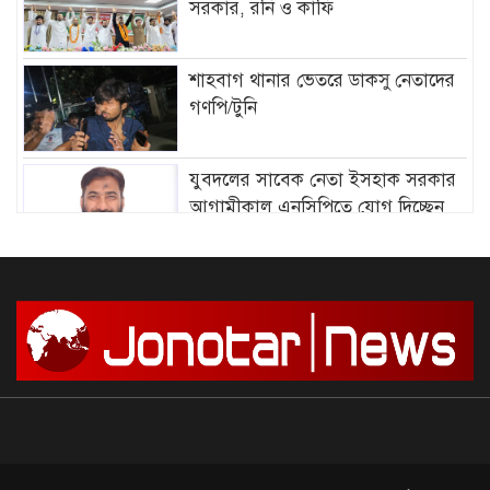
সরকার, রনি ও কাফি
শাহবাগ থানার ভেতরে ডাকসু নেতাদের
গণপি/টুনি
যুবদলের সাবেক নেতা ইসহাক সরকার
আগামীকাল এনসিপিতে যোগ দিচ্ছেন
আমির হামজার বিরুদ্ধে গ্রে”প্তা”রি
পরোয়ানা
সাগরে আজ থেকে ৫৮ দিনের জন্য মাছ
ধরায় নিষে/ধাজ্ঞা
দেশে আন্দোলন শুরু, সফল করার