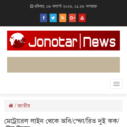
রবিবার, ০৯ অগাস্ট ২০২৬, ০১:৫৮ অপরাহ্ন
Togg
navi
/
জাতীয়
মেট্রোরেল লাইন থেকে অবি/স্ফো/রিত দুই কক/