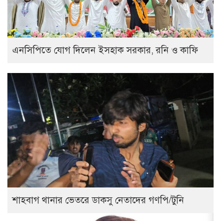
এনসিপিতে যোগ দিলেন ইসহাক সরকার, রনি ও কাফি
শাহবাগ থানার ভেতরে ডাকসু নেতাদের গণপি/টুনি