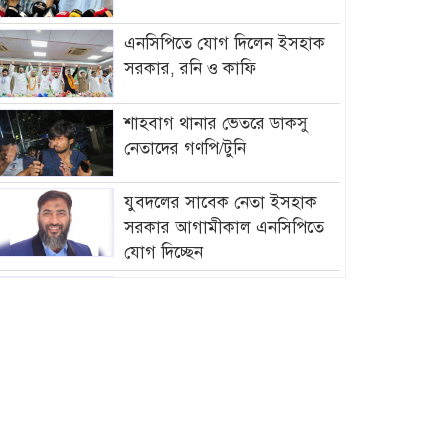
এনসিপিতে যোগ দিলেন ইসহাক
সরকার, রনি ও কাফি
শাহবাগ থানার ভেতরে ডাকসু
নেতাদের গণপি/টুনি
যুবদলের সাবেক নেতা ইসহাক
সরকার আগামীকাল এনসিপিতে
যোগ দিচ্ছেন
আমির হামজার বিরুদ্ধে গ্রে”প্তা”রি
পরোয়ানা
সাগরে আজ থেকে ৫৮ দিনের জন্য
মাছ ধরায় নিষে/ধাজ্ঞা