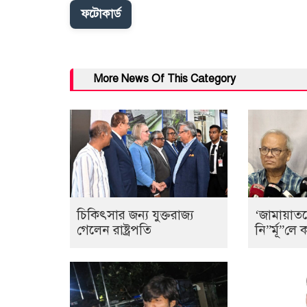
ফটোকার্ড
More News Of This Category
চিকিৎসার জন্য যুক্তরাজ্য
‘জামায়াত
গেলেন রাষ্ট্রপতি
নি”র্মূ”ল