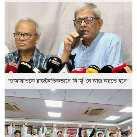
‘জামায়াতকে রাজনৈতিকভাবে নি”র্মূ”লে কাজ করতে হবে’