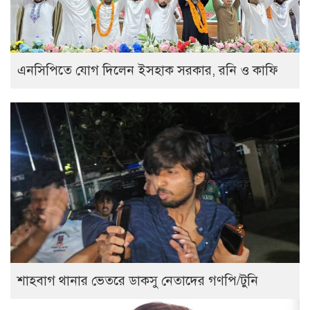
এনসিপিতে যোগ দিলেন ইসহাক সরকার, রনি ও কাফি
শাহবাগ থানার ভেতরে ডাকসু নেতাদের গণপি/টুনি