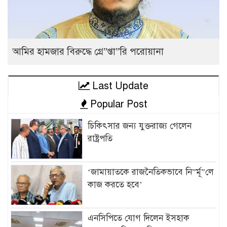
আমির হামজার বিরুদ্ধে গ্রে”প্তা”রি পরোয়ানা
Last Update
Popular Post
চিকিৎসার জন্য যুক্তরাজ্য গেলেন
রাষ্ট্রপতি
‘জামায়াতকে রাজনৈতিকভাবে নি”র্মূ”লে
কাজ করতে হবে’
এনসিপিতে যোগ দিলেন ইসহাক