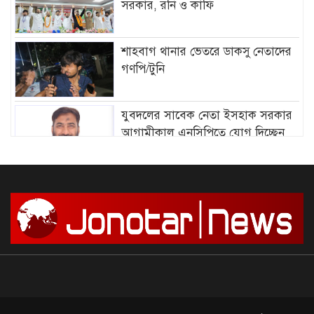
সরকার, রনি ও কাফি
শাহবাগ থানার ভেতরে ডাকসু নেতাদের
গণপি/টুনি
যুবদলের সাবেক নেতা ইসহাক সরকার
আগামীকাল এনসিপিতে যোগ দিচ্ছেন
আমির হামজার বিরুদ্ধে গ্রে”প্তা”রি
পরোয়ানা
সাগরে আজ থেকে ৫৮ দিনের জন্য মাছ
ধরায় নিষে/ধাজ্ঞা
দেশে আন্দোলন শুরু, সফল করার