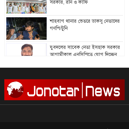
সরকার, রনি ও কাফি
শাহবাগ থানার ভেতরে ডাকসু নেতাদের
গণপি/টুনি
যুবদলের সাবেক নেতা ইসহাক সরকার
আগামীকাল এনসিপিতে যোগ দিচ্ছেন
আমির হামজার বিরুদ্ধে গ্রে”প্তা”রি
পরোয়ানা
সাগরে আজ থেকে ৫৮ দিনের জন্য মাছ
ধরায় নিষে/ধাজ্ঞা
দেশে আন্দোলন শুরু, সফল করার