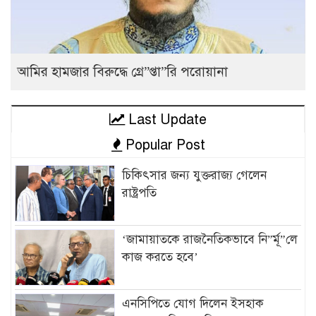
আমির হামজার বিরুদ্ধে গ্রে”প্তা”রি পরোয়ানা
Last Update
Popular Post
চিকিৎসার জন্য যুক্তরাজ্য গেলেন
রাষ্ট্রপতি
‘জামায়াতকে রাজনৈতিকভাবে নি”র্মূ”লে
কাজ করতে হবে’
এনসিপিতে যোগ দিলেন ইসহাক