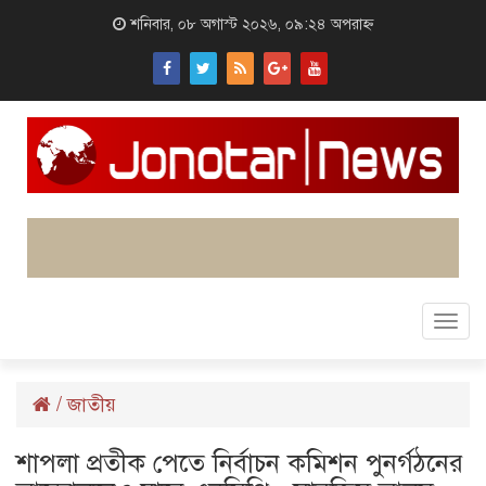
শনিবার, ০৮ অগাস্ট ২০২৬, ০৯:২৪ অপরাহ্ন
Togg
navi
/
জাতীয়
শাপলা প্রতীক পেতে নির্বাচন কমিশন পুনর্গঠনের