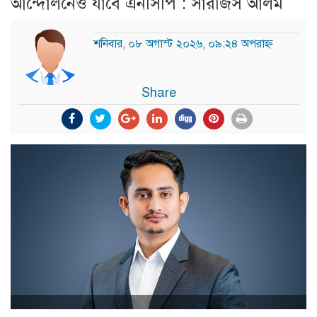
আন্দোলনেও যাবে এনসিপি : সারজিস আলম
শনিবার, ০৮ অগাস্ট ২০২৬, ০৯:২৪ অপরাহ্ন
Share