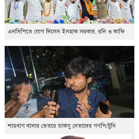
এনসিপিতে যোগ দিলেন ইসহাক সরকার, রনি ও কাফি
শাহবাগ থানার ভেতরে ডাকসু নেতাদের গণপি/টুনি