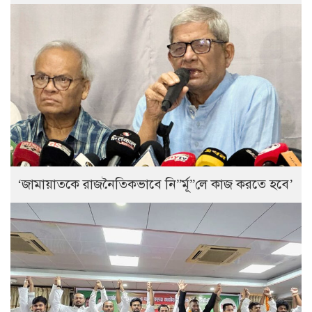
‘জামায়াতকে রাজনৈতিকভাবে নি”র্মূ”লে কাজ করতে হবে’